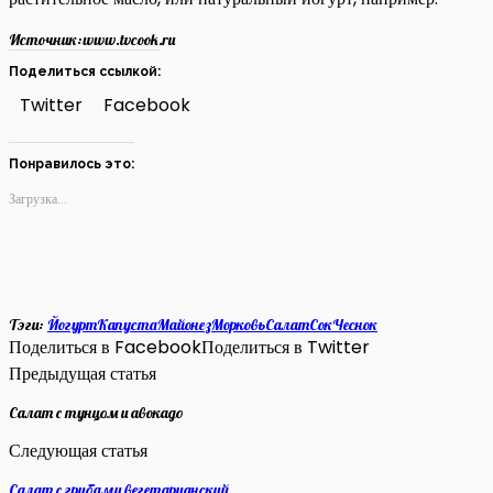
Источник:
www.tvcook.ru
Поделиться ссылкой:
Twitter
Facebook
Понравилось это:
Загрузка...
Тэги:
Йогурт
Капуста
Майонез
Морковь
Салат
Сок
Чеснок
Поделиться в Facebook
Поделиться в Twitter
Предыдущая статья
Салат с тунцом и авокадо
Следующая статья
Салат с грибами вегетарианский