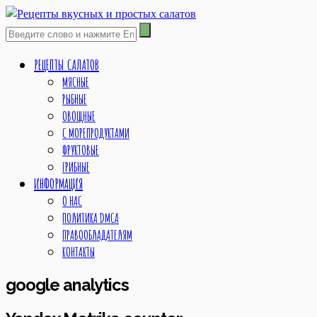
РЕЦЕПТЫ САЛАТОВ
МЯСНЫЕ
РЫБНЫЕ
ОВОЩНЫЕ
С МОРЕПРОДУКТАМИ
ФРУКТОВЫЕ
ГРИБНЫЕ
ИНФОРМАЦИЯ
О НАС
ПОЛИТИКА DMCA
ПРАВООБЛАДАТЕЛЯМ
КОНТАКТЫ
google analytics