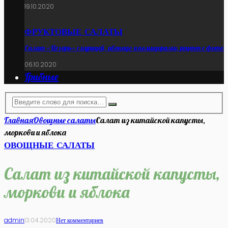
19.10.2020
ФРУКТОВЫЕ САЛАТЫ
Салат «Цезарь» с курицей, авокадо и помидорами, рецепт с фото
06.10.2020
Грибные
Главная
Овощные салаты
Салат из китайской капусты,
моркови и яблока
ОВОЩНЫЕ САЛАТЫ
Салат из китайской капусты,
моркови и яблока
admin
13.04.2020
Нет комментариев